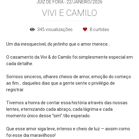
JUIZ DE FORA
22/JANEIRO/2026
VIVI E CAMILO
345
visualizações
8
curtidas
Um dia inesquecível, do jeitinho que o amor merece…
O casamento da Vivi & do Camilo foi simplesmente especial em
cada detalhe.
Sorrisos sinceros, olhares cheios de amor, emoção do começo
ao fim… daqueles dias que a gente sente o privilégio de
registrar.
Tivemos a honra de contar essa história através das nossas
lentes, eternizando cada abraço, cada lágrima e cada
momento único desse “sim” tão esperado.
Que esse amor siga leve, intenso e cheio de luz — assim como
foi esse dia maravilhoso!