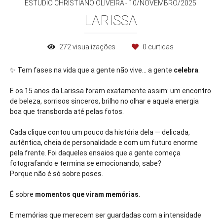
ESTÚDIO CHRISTIANO OLIVEIRA
10/NOVEMBRO/2025
LARISSA
272
visualizações
0
curtidas
✨ Tem fases na vida que a gente não vive… a gente
celebra
.
E os 15 anos da Larissa foram exatamente assim: um encontro
de beleza, sorrisos sinceros, brilho no olhar e aquela energia
boa que transborda até pelas fotos.
Cada clique contou um pouco da história dela — delicada,
autêntica, cheia de personalidade e com um futuro enorme
pela frente. Foi daqueles ensaios que a gente começa
fotografando e termina se emocionando, sabe?
Porque não é só sobre poses.
É sobre
momentos que viram memórias
.
E memórias que merecem ser guardadas com a intensidade